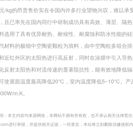
美元/kg的昂贵售价实在令国内许多行业望物兴叹，难以
，且已率先在国内同行中研制成功具有高效、薄层、隔热
料选用了具有优异耐热、耐候性、耐腐蚀和防水性能的硅
代材料的极细中空陶瓷颗粒为填料，由中空陶粒多组合排列制
和近红外区的太阳热进行高反射，同时在涂膜中引入导热
化反射太阳热和对流传递的显著阻抗性，能有效地降低辐
可使屋面温度最高降低20℃，室内温度降低5~10℃。产品绝
30W/m.K。
明：本文内容均来源网络，本网站不拥有所有权，也不承认相关法律责任
@163.com进行举报，并提供相关证据，一经查实，本站将立刻删除涉嫌侵